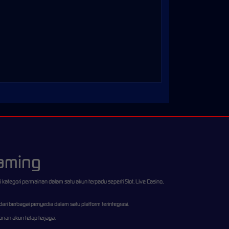
Gaming
ategori permainan dalam satu akun terpadu seperti Slot, Live Casino,
ri berbagai penyedia dalam satu platform terintegrasi.
nan akun tetap terjaga.