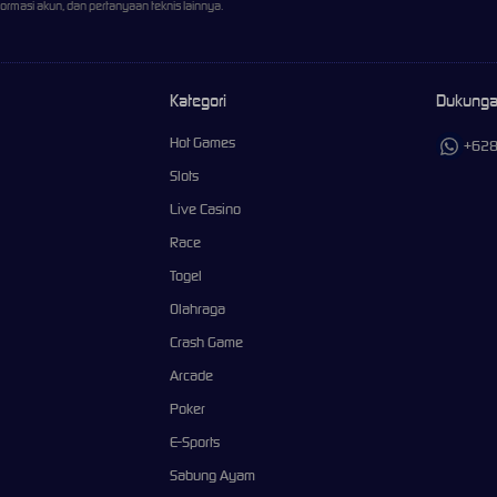
ormasi akun, dan pertanyaan teknis lainnya.
Kategori
Dukung
Hot Games
+62
Slots
Live Casino
Race
Togel
Olahraga
Crash Game
Arcade
Poker
E-Sports
Sabung Ayam