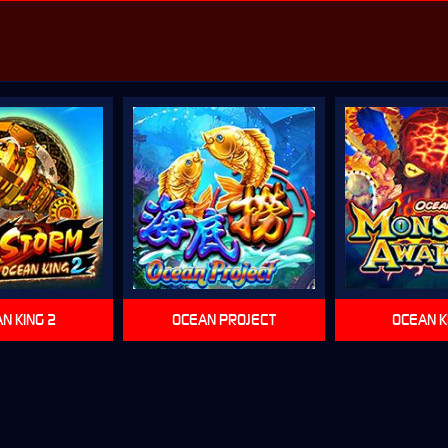
N KING 2
OCEAN PROJECT
OCEAN K