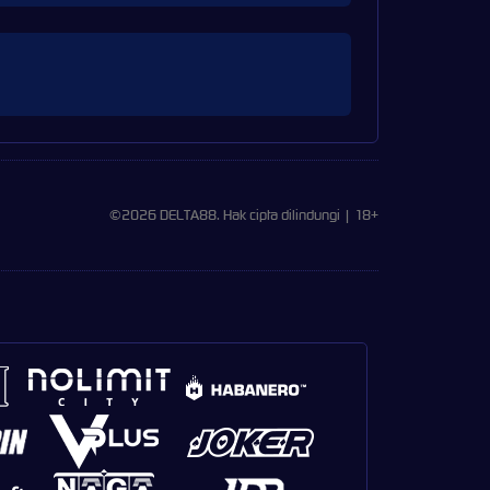
©2026 DELTA88. Hak cipta dilindungi | 18+