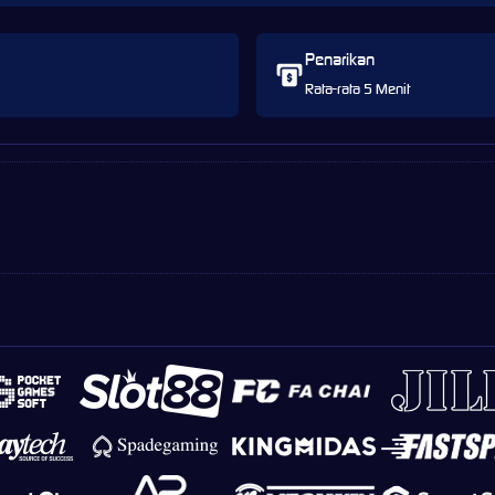
Penarikan
Rata-rata 5 Menit