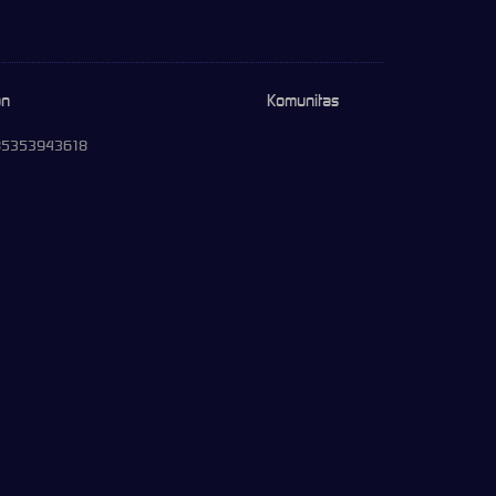
an
Komunitas
85353943618