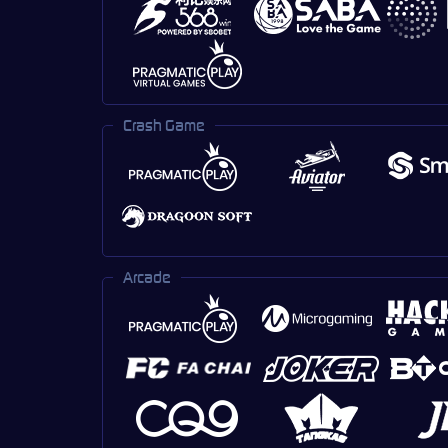
Crash Game
Arcade