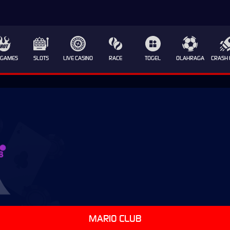
 GAMES
SLOTS
LIVE CASINO
RACE
TOGEL
OLAHRAGA
CRASH
MARIO CLUB