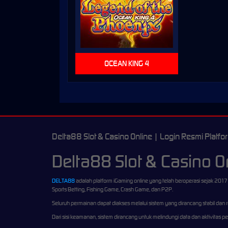
OCEAN KING 4
Delta88 Slot & Casino Online | Login Resmi Platf
Delta88 Slot & Casino O
DELTA88
adalah platform iGaming online yang telah beroperasi sejak 2017
Sports Betting, Fishing Game, Crash Game, dan P2P.
Seluruh permainan dapat diakses melalui sistem yang dirancang stabil dan
Dari sisi keamanan, sistem dirancang untuk melindungi data dan aktivitas