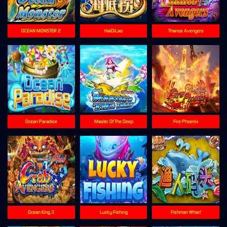
OCEAN MONSTER 2
HaiDiLao
Thanos Avengers
Ocean Paradise
Master Of The Deep
Fire Phoenix
Ocean King 3
Lucky Fishing
Fishman Wharf