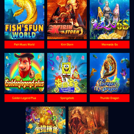
Fish Music World
Kirin Storm
Mermaids-6s
Golden Legend Plus
Spongebob
Thunder Dragon