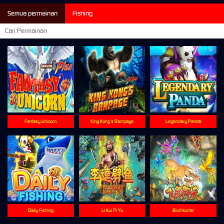
Semua permainan
Fishing
Fantasy Unicorn
King Kong’s Rampage
Legendary Panda
Daily Fishing
Li Kui Pi Yu
Bird Hunter