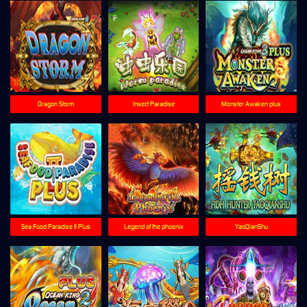
Dragon Storm
Insect Paradise
Monster Awaken plus
Sea Food Paradise II Plus
Legend of the phoenix
YaoQianShu