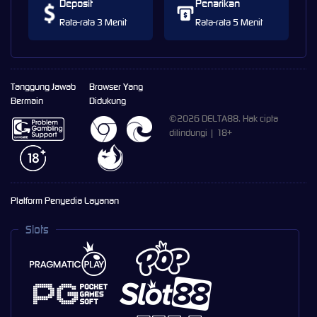
Deposit
Penarikan
Rata-rata 3 Menit
Rata-rata 5 Menit
Tanggung Jawab
Browser Yang
Bermain
Didukung
©2026 DELTA88. Hak cipta
dilindungi | 18+
Platform Penyedia Layanan
Slots