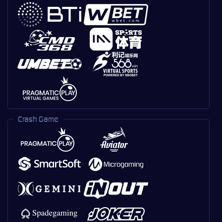
Crash Game