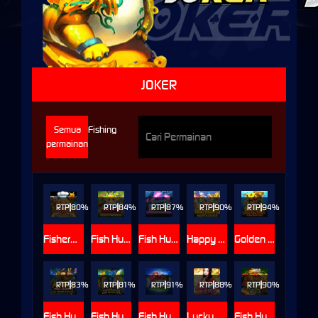
JOKER
Semua
Fishing
permainan
RTP
80%
RTP
84%
RTP
87%
RTP
90%
RTP
94%
Fisherman's Wharf
Fish Hunter Insect Paradise
Fish Hunter 2 EX-Pro
Happy Fish 5
Golden Toad Fish Hunting
RTP
83%
RTP
81%
RTP
91%
RTP
88%
RTP
90%
Fish Hunting: Da Sheng Nao Hai
Fish Hunting: Yao Qian Shu
Fish Hunter 2 EX-Novice
Lucky Wheel
Fish Hunter Monster Awaken