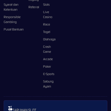
Syarat dan
Slots
Referral
Ketentuan
Live
Responsible
Casino
Gambling
Race
Pusat Bantuan
Togel
Olahraga
Crash
Game
Arcade
Poker
E-Sports
Sabung
Ayam
TARUHAN SLOT