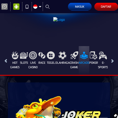
MASUK
DAFTAR
HOT
SLOTS
LIVE
RACE
TOGEL
OLAHRAGA
CRASH
ARCADE
POKER
E-
SABUN
GAMES
CASINO
GAME
SPORTS
AYAM