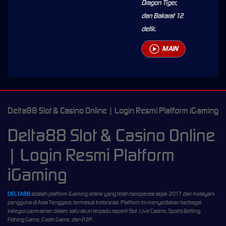
Dragon Tiger,
dan Bakarat 12
detik.
MAIN
Delta88 Slot & Casino Online | Login Resmi Platform iGaming
Delta88 Slot & Casino Online
| Login Resmi Platform
iGaming
DELTA88
adalah platform iGaming online yang telah beroperasi sejak 2017 dan melayani
pengguna di Asia Tenggara, termasuk Indonesia. Platform ini menyediakan berbagai
kategori permainan dalam satu akun terpadu seperti Slot, Live Casino, Sports Betting,
Fishing Game, Crash Game, dan P2P.