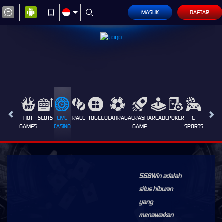
MASUK
DAFTAR
HOT
SLOTS
LIVE
RACE
TOGEL
OLAHRAGA
CRASH
ARCADE
POKER
E-
SABUN
GAMES
CASINO
GAME
SPORTS
AYAM
568Win adalah
situs hiburan
yang
menawarkan