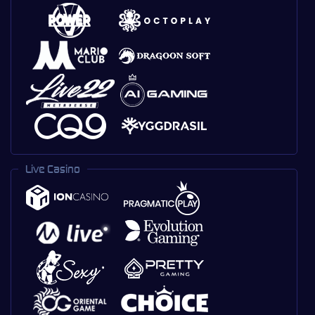
Live Casino