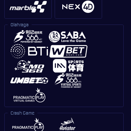
Olahraga
Crash Game