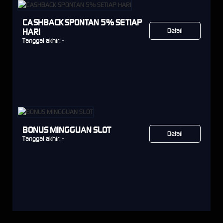
CASHBACK SPONTAN 5% SETIAP
HARI
Detail
Tanggal akhir:
-
BONUS MINGGUAN SLOT
Detail
Tanggal akhir:
-