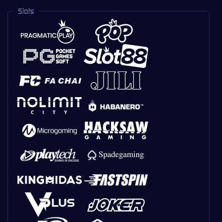
Slots