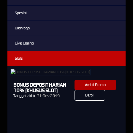
Spesial
Olahraga
Live Casino
Slots
BONUS DEPOSIT HARIAN
Ambil Promo
10% (KHUSUS SLOT)
Detail
Tanggal akhir:
31-Des-2049