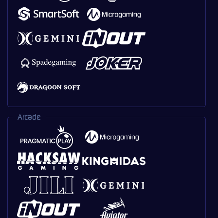
Arcade