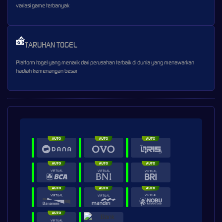
variasi game terbanyak
TARUHAN TOGEL
Platform togel yang menarik dari perusahan terbaik di dunia yang menawarkan
hadiah kemenangan besar