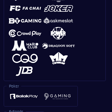
Poker
E-Sports