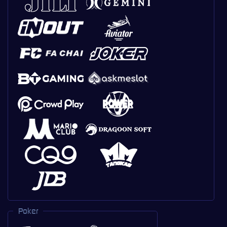
Poker