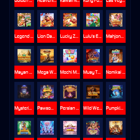
Golden Hatch
Heavenly Sage
Kawaii Neko
Kung Fu Warrior
Las Vegas Party
Legend of the White and Green Snake
Lion Dance Fortune
Lucky Zhu
Lulu's Enchanted Forest
Mahjong Fortune
Mayan Gold Hunt
Mega Wild Safari
Mochi Mochi
Muay Thai Arena
Nomikai Fever
Mysteries of Pandora
Pawsome Xmas
Persian Gems
Wild West Saloon
Pumpkin Night