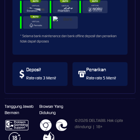
* Selama bank maintenance dan bank offline deposit dan penarikan
tidak dapat diproses
Deposit
Penarikan
Rata-rata 3 Menit
Rata-rata 5 Menit
Tanggung Jawab
Browser Yang
Bermain
Didukung
©2026 DELTA88. Hak cipta
dilindungi | 18+