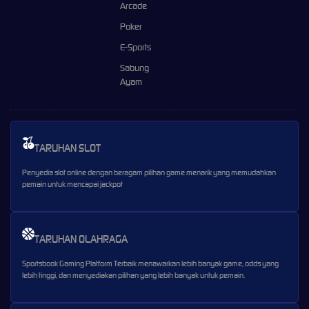
Arcade
Poker
E-Sports
Sabung
Ayam
TARUHAN SLOT
Penyedia slot online dengan beragam pilihan game menarik yang memudahkan
pemain untuk mencapai jackpot
TARUHAN OLAHRAGA
Sportsbook Gaming Platform Terbaik menawarkan lebih banyak game, odds yang
lebih tinggi, dan menyediakan pilihan yang lebih banyak untuk pemain.