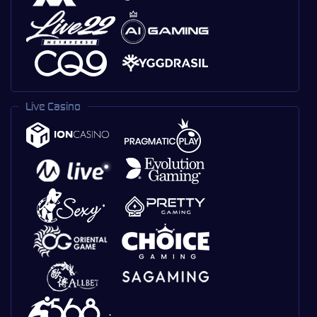
Live Casino