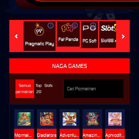
i
i
i
i
i
Facha
Fat Panda
Slot88 x PP
PG Soft
Pragmatic Play
NAGA GAMES
Semua
Top
Slots
permainan
20
Mermaid's Treasure
Gladiators
Adventures Of Caramelo
Amazing Circus
Aphrodite - Goddess of Love