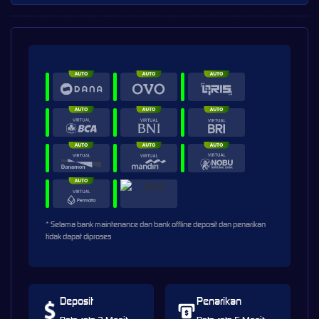
* Selama bank maintenance dan bank offline deposit dan penarikan
tidak dapat diproses
Deposit
Penarikan