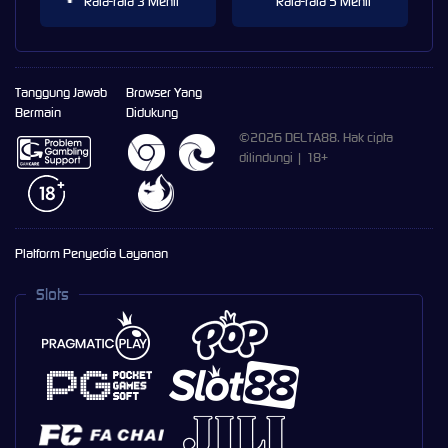
Rata-rata 3 Menit
Rata-rata 5 Menit
Tanggung Jawab
Browser Yang
Bermain
Didukung
©2026 DELTA88. Hak cipta
dilindungi | 18+
Platform Penyedia Layanan
Slots