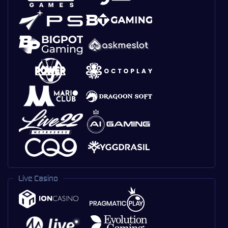
Live Casino