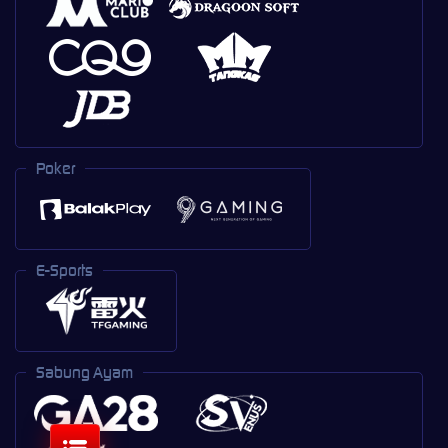
Poker
E-Sports
Sabung Ayam