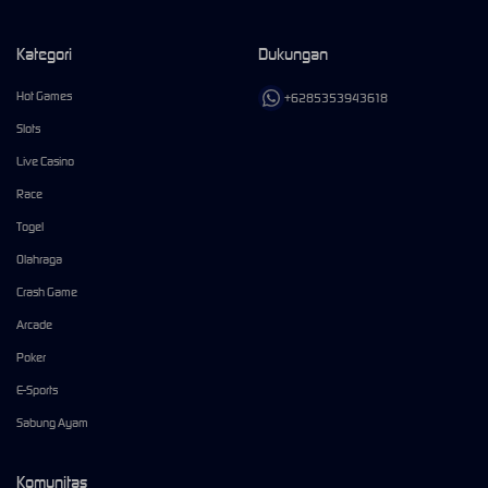
Kategori
Dukungan
Hot Games
+6285353943618
Slots
Live Casino
Race
Togel
Olahraga
Crash Game
Arcade
Poker
E-Sports
Sabung Ayam
Komunitas