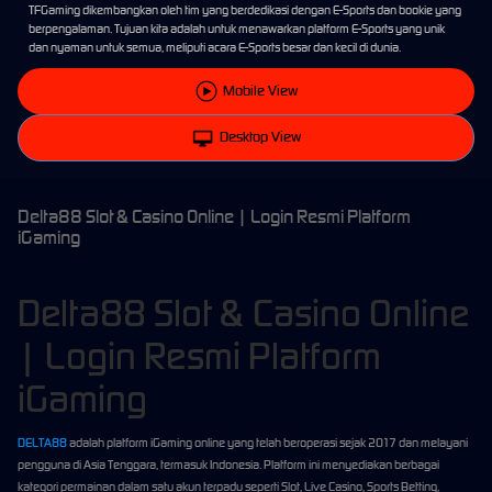
TFGaming dikembangkan oleh tim yang berdedikasi dengan E-Sports dan bookie yang
berpengalaman. Tujuan kita adalah untuk menawarkan platform E-Sports yang unik
dan nyaman untuk semua, meliputi acara E-Sports besar dan kecil di dunia.
Mobile View
Desktop View
Delta88 Slot & Casino Online | Login Resmi Platform
iGaming
Delta88 Slot & Casino Online
| Login Resmi Platform
iGaming
DELTA88
adalah platform iGaming online yang telah beroperasi sejak 2017 dan melayani
pengguna di Asia Tenggara, termasuk Indonesia. Platform ini menyediakan berbagai
kategori permainan dalam satu akun terpadu seperti Slot, Live Casino, Sports Betting,