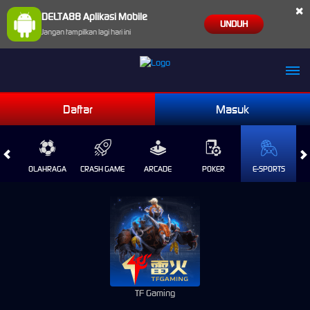
×
DELTA88 Aplikasi Mobile
UNDUH
Jangan tampilkan lagi hari ini
Daftar
Masuk
L
OLAHRAGA
CRASH GAME
ARCADE
POKER
E-SPORTS
SA
TF Gaming