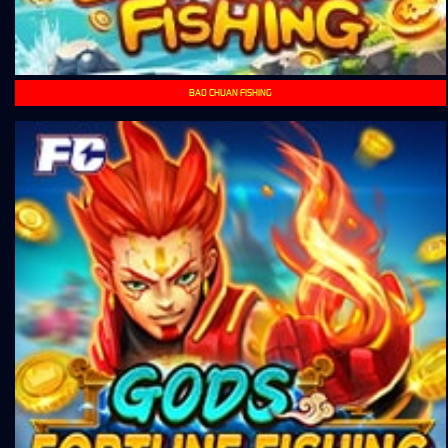
BAO CHUAN FISHING