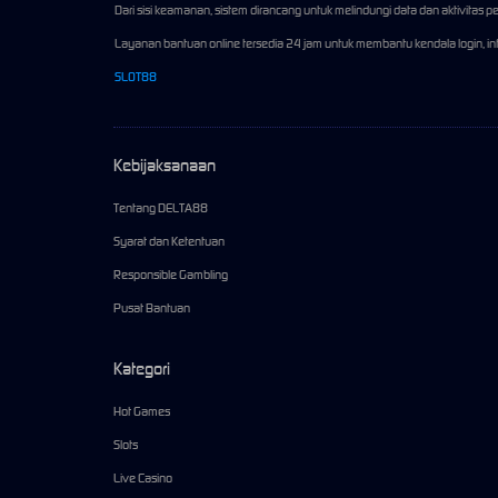
Dari sisi keamanan, sistem dirancang untuk melindungi data dan aktivita
Layanan bantuan online tersedia 24 jam untuk membantu kendala login, inf
SLOT88
Kebijaksanaan
Tentang DELTA88
Syarat dan Ketentuan
Responsible Gambling
Pusat Bantuan
Kategori
Hot Games
Slots
Live Casino