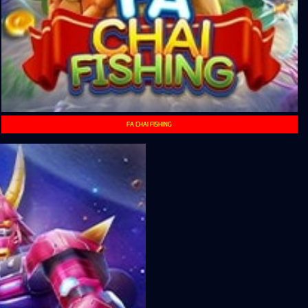
FA CHAI FISHING