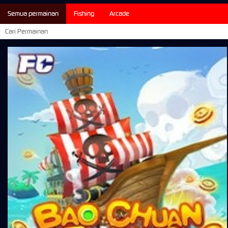
Semua permainan
Fishing
Arcade