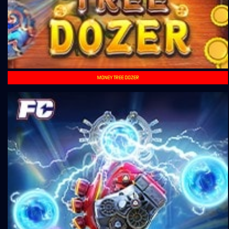
MONEY TREE DOZER