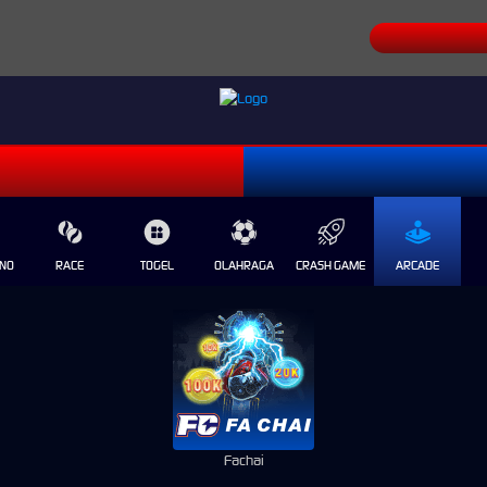
INO
RACE
TOGEL
OLAHRAGA
CRASH GAME
ARCADE
Fachai