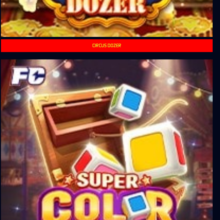
CIRCUS DOZER