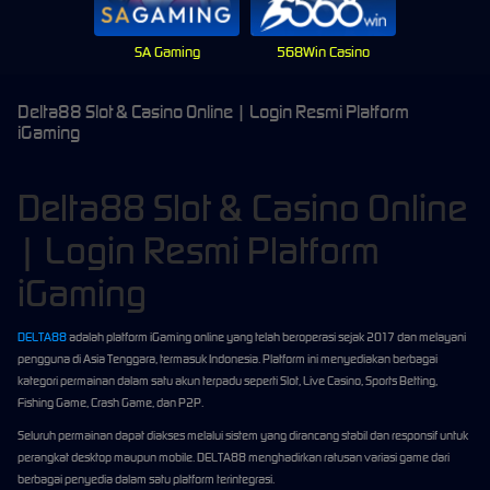
SA Gaming
568Win Casino
Delta88 Slot & Casino Online | Login Resmi Platform
iGaming
Delta88 Slot & Casino Online
| Login Resmi Platform
iGaming
DELTA88
adalah platform iGaming online yang telah beroperasi sejak 2017 dan melayani
pengguna di Asia Tenggara, termasuk Indonesia. Platform ini menyediakan berbagai
kategori permainan dalam satu akun terpadu seperti Slot, Live Casino, Sports Betting,
Fishing Game, Crash Game, dan P2P.
Seluruh permainan dapat diakses melalui sistem yang dirancang stabil dan responsif untuk
perangkat desktop maupun mobile. DELTA88 menghadirkan ratusan variasi game dari
berbagai penyedia dalam satu platform terintegrasi.