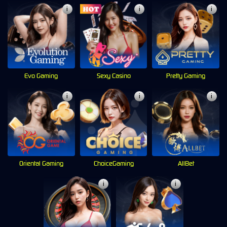
i
i
i
Evo Gaming
Sexy Casino
Pretty Gaming
i
i
i
Oriental Gaming
ChoiceGaming
AllBet
i
i