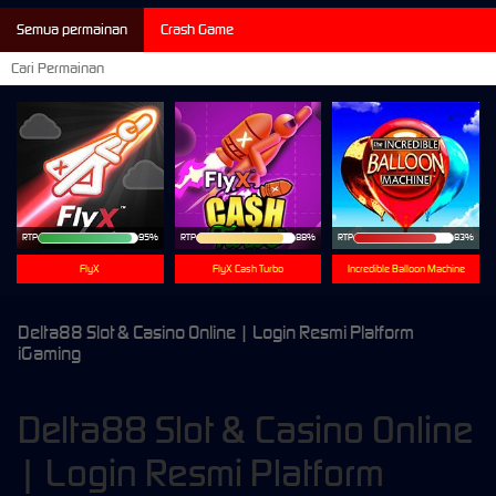
Semua permainan
Crash Game
RTP
95%
RTP
88%
RTP
83%
FlyX
FlyX Cash Turbo
Incredible Balloon Machine
Delta88 Slot & Casino Online | Login Resmi Platform
iGaming
Delta88 Slot & Casino Online
| Login Resmi Platform