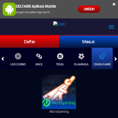
×
DELTA88 Aplikasi Mobile
UNDUH
Jangan tampilkan lagi hari ini
Daftar
Masuk
S
LIVE CASINO
RACE
TOGEL
OLAHRAGA
CRASH GAME
MicroGaming