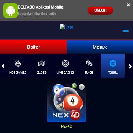
×
DELTA88 Aplikasi Mobile
UNDUH
Jangan tampilkan lagi hari ini
Daftar
Masuk
HOT GAMES
SLOTS
LIVE CASINO
RACE
TOGEL
OL
i
Nex4D