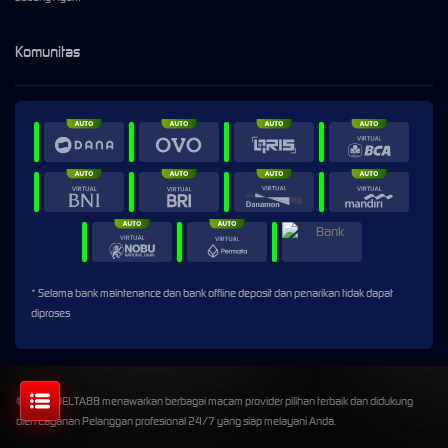
Komunitas
* Selama bank maintenance dan bank offline deposit dan penarikan tidak dapat
diproses
©2026 DELTA88 menawarkan berbagai macam provider pilihan terbaik dan didukung
oleh Layanan Pelanggan profesional 24/7 yang siap melayani Anda.