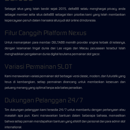
Sebagai situs yang telah berdiri sejak 2015, delta88 selalu menghargai privacy anda
sebagai member setia situs delta88 sebagai klien prioritas kami yang telah memberikan
kepercayaan penuh dalam transaksi situs judi slot online di Indonesia.
Fitur Canggih Platform Nexus
Untuk memanjakan para member DELTA88 memilih provider engine terbaik di kelasnya,
dengan keamanan tingat dunia dari Las vegas dan Macau perusaaan tersebut telah
menghadirkan pengalaman dunia digital terutama permainan slot gacor.
Variasi Permainan SLOT
Kami menawarkan variasi permainan slot berbagai versi classic, modern, dan futuristik yang
terus di kembangkan, setiap permainan dirancang untuk memberikan keseruan dan
peluang menang yang optimal tanpa ada batas penarikan.
Dukungan Pelanggan 24/7
Tim dukungan pelanggan kami tersedia 24/7 untuk membantu dengan pertanyaan atau
masalah apa pun. Kami menawarkan bantuan dalam beberapa bahasa, memastikan
bahwa setiap pemain mendapatkan bantuan yang efektif dan personal dari para admin slot
international.