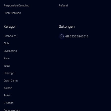
Responsible Gambling
Referral
Pusat Bantuan
Kategori
Dukungan
Hot Games
+6285353943618
Slots
Live Casino
Race
Togel
Olahraga
Crash Game
Arcade
Poker
E-Sports
Sabung Ayam