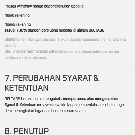
Proses
withdraw hanya dapat dilakukan
apabila:
Nama rekening
Nomor rekening
sesuai 100% dengan data yang terdaftar di sistem DELTA88
Dilarang
memiliki lebih dari dari 1 akun dengan kesamaan nama rekening
dan IP.
DELTA88
berhak menolak withdraw
apabila terdapat pelanggaran dan
perbedaan data rekening.
7. PERUBAHAN SYARAT &
KETENTUAN
DELTA88 berhak untuk
mengubah, memperbarui, atau menyesuaikan
Syarat & Ketentuan
ini sewaktu-waktu tanpa pemberitahuan sebelumnya
demi peningkatan layanan dan keamanan sistem.
8. PENUTUP