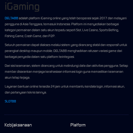
iGaming
DELTA88
adalah platform iGaming online yang telah beroperasi sejak 2017 dan melayani
pengguna di Asia Tenggara, termasuk Indonesia. Platform ini menyediakan berbagai
kategori permainan dalam satu akun terpadu seperti Slot, Live Casino, Sports Betting,
Fishing Game, Crash Game, dan P2P.
Seluruh permainan dapat diakses melalui sistem yang dirancang stabil dan responsif untuk
perangkat desktop maupun mobile. DELTA88 menghadirkan ratusan variasi game dari
berbagai penyedia dalam satu platform terintegrasi.
Dari sisi keamanan, sistem dirancang untuk melindungi data dan aktivitas pengguna. Setiap
member disarankan menjaga kerahasiaan informasi login guna memastikan keamanan
akun tetap terjaga.
Layanan bantuan online tersedia 24 jam untuk membantu kendala login, informasi akun,
dan pertanyaan teknis lainnya.
SLOT88
Kebijaksanaan
Platform