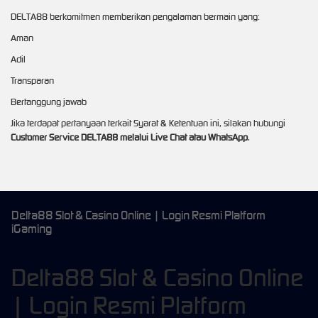
DELTA88 berkomitmen memberikan pengalaman bermain yang:
Aman
Adil
Transparan
Bertanggung jawab
Jika terdapat pertanyaan terkait Syarat & Ketentuan ini, silakan hubungi
Customer Service DELTA88 melalui Live Chat atau WhatsApp
.
Delta88 Slot & Casino Online | Login Resmi Platform
iGaming
Delta88 Slot & Casino Online
| Login Resmi Platform