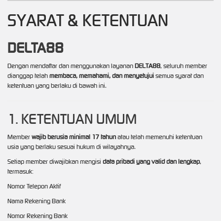
SYARAT & KETENTUAN
DELTA88
Dengan mendaftar dan menggunakan layanan
DELTA88
, seluruh member
dianggap telah
membaca, memahami, dan menyetujui
semua syarat dan
ketentuan yang berlaku di bawah ini.
1. KETENTUAN UMUM
Member
wajib berusia minimal 17 tahun
atau telah memenuhi ketentuan
usia yang berlaku sesuai hukum di wilayahnya.
Setiap member diwajibkan mengisi
data pribadi yang valid dan lengkap
,
termasuk:
Nomor Telepon Aktif
Nama Rekening Bank
Nomor Rekening Bank