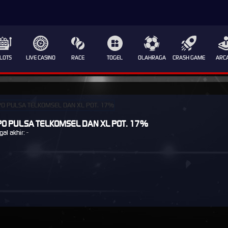
LOTS
LIVE CASINO
RACE
TOGEL
OLAHRAGA
CRASH GAME
ARC
O PULSA TELKOMSEL DAN XL POT. 17%
gal akhir:
-