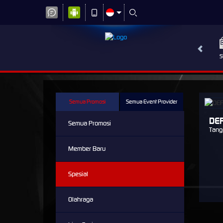
HOT GAMES
S
Semua Promosi
Semua Event Provider
DEP
Semua Promosi
Tang
Member Baru
Spesial
Olahraga