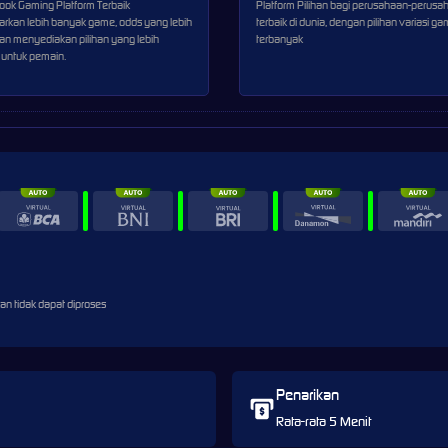
ook Gaming Platform Terbaik
Platform Pilihan bagi perusahaan-perusa
kan lebih banyak game, odds yang lebih
terbaik di dunia, dengan pilihan variasi g
 dan menyediakan pilihan yang lebih
terbanyak
untuk pemain.
an tidak dapat diproses
Penarikan
Rata-rata 5 Menit