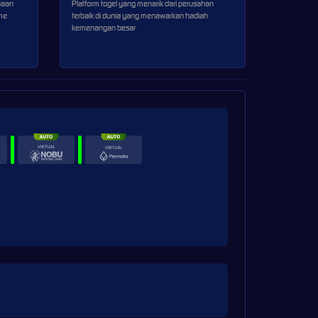
haan
Platform togel yang menarik dari perusahan
ame
terbaik di dunia yang menawarkan hadiah
kemenangan besar