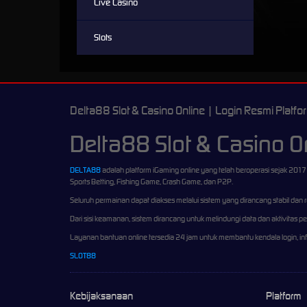
Live Casino
Slots
Delta88 Slot & Casino Online | Login Resmi Platf
Delta88 Slot & Casino O
DELTA88
adalah platform iGaming online yang telah beroperasi sejak 2017
Sports Betting, Fishing Game, Crash Game, dan P2P.
Seluruh permainan dapat diakses melalui sistem yang dirancang stabil dan
Dari sisi keamanan, sistem dirancang untuk melindungi data dan aktivitas
Layanan bantuan online tersedia 24 jam untuk membantu kendala login, inf
SLOT88
Kebijaksanaan
Platform