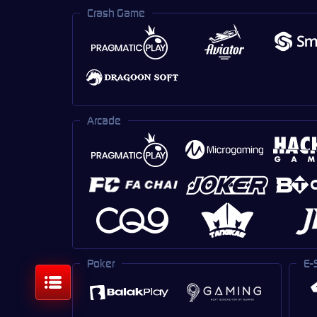
Crash Game
Arcade
Poker
E-