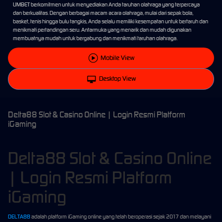
UMBET berkomitmen untuk menyediakan Anda taruhan olahraga yang terpercaya
dan berkualitas. Dengan berbagai macam acara olahraga, mulai dari sepak bola,
basket, tenis hingga bulu tangkis, Anda selalu memiliki kesempatan untuk bertaruh dan
menikmati pertandingan seru. Antarmuka yang menarik dan mudah digunakan
membuatnya mudah untuk bergabung dan menikmati taruhan olahraga.
Mobile View
Desktop View
Delta88 Slot & Casino Online | Login Resmi Platform
iGaming
Delta88 Slot & Casino Online
| Login Resmi Platform
iGaming
DELTA88
adalah platform iGaming online yang telah beroperasi sejak 2017 dan melayani